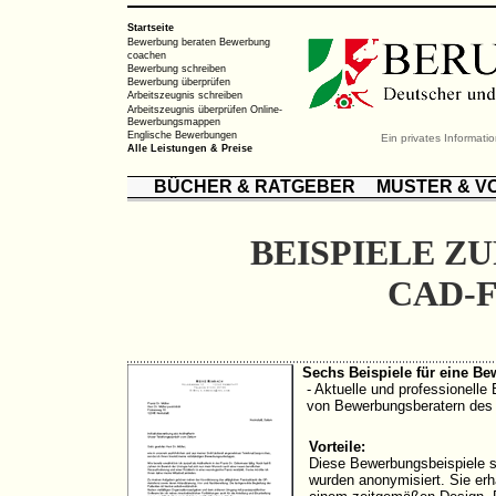
Startseite
Bewerbung beraten
Bewerbung
coachen
Bewerbung schreiben
Bewerbung überprüfen
Arbeitszeugnis schreiben
Arbeitszeugnis überprüfen
Online-
Bewerbungsmappen
Englische Bewerbungen
Ein privates Informat
Alle Leistungen & Preise
BÜCHER & RATGEBER
MUSTER & V
BEISPIELE Z
CAD-
Sechs Beispiele für eine Be
- Aktuelle und professionelle
von Bewerbungsberatern de
Vorteile:
Diese Bewerbungsbeispiele s
wurden anonymisiert. Sie erh