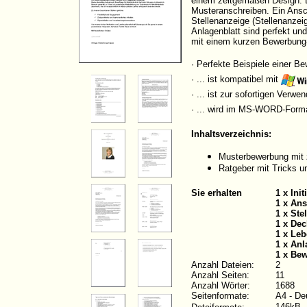
einem zeitgemäßen Design. Di
Musteranschreiben. Ein Ansch
Stellenanzeige (Stellenanzei
Anlagenblatt sind perfekt un
mit einem kurzen Bewerbung
· Perfekte Beispiele einer B
· ... ist kompatibel mit
· ... ist zur sofortigen Verw
· ... wird im MS-WORD-Form
Inhaltsverzeichnis:
Musterbewerbung mit 
Ratgeber mit Tricks u
Sie erhalten
1 x Ini
1 x Ans
1 x Ste
1 x Dec
1 x Leb
1 x Anl
1 x Be
Anzahl Dateien:
2
Anzahl Seiten:
11
Anzahl Wörter:
1688
Seitenformate:
A4 - De
146kB 